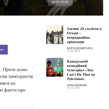
READ MORE
Злочин 20 століття в
Оттаві –
нетрадиційна
орієнтація
KATYA KOSHEVAYA
-
ber
27.06.2022
Канадський
комедійний
». Проте шлях
телесеріал «You
Can’t Do That on
 син іммігрантів
Television»
рився на
ANNA MOSHAK
-
10.11.2025
і факти про