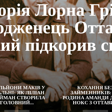
орія Лорна Гр
одженець Отта
ий підкорив с
ІЛЬЙОНИ МАКІВ У
КОХАННЯ БЕ
АЛЬНІ: ЯК ЛІЛІАН
ЗАЙМЕННИКІВ:
ЙМАН СТВОРИЛА
РОДИНА АМАНДИ 
ГОЛОВНИЙ...
НОКС З ОТТАВИ