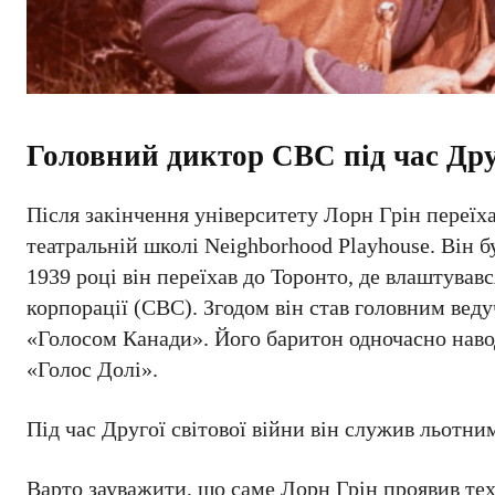
Головний диктор CBC під час Друг
Після закінчення університету Лорн Грін переїх
театральній школі Neighborhood Playhouse. Він 
1939 році він переїхав до Торонто, де влаштував
корпорації (CBC). Згодом він став головним ве
«Голосом Канади». Його баритон одночасно навод
«Голос Долі».
Під час Другої світової війни він служив льотн
Варто зауважити, що саме Лорн Грін проявив тех