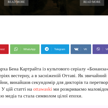
READ MORE
READ MORE
rest
WhatsApp
Telegram
VK
Vi
арха Бена Картрайта із культового серіалу «Бонанза
еріях вестерну, а в засніженій Оттаві. Як звичайний
ійни, винайшов секундомір для дикторів та перетво
 У цій статті на
ottawaski
ми розкриваємо маловідом
ю медіа та стала символом цілої епохи.