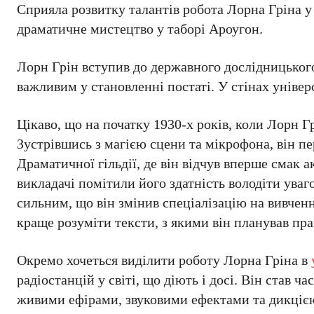
Сприяла розвитку талантів робота Лорна Гріна у
драматичне мистецтво у таборі Ароугон.
Лорн Грін вступив до державного дослідницького 
важливим у становленні постаті. У стінах уніве
Цікаво, що на початку 1930-х років, коли Лорн Гр
Зустрівшись з магією сцени та мікрофона, він п
Драматичної гільдії, де він відчув вперше смак а
викладачі помітили його здатність володіти уваг
сильним, що він змінив спеціалізацію на вивчен
краще розуміти тексти, з якими він планував пр
Окремо хочеться виділити роботу Лорна Гріна в
радіостанцій у світі, що діють і досі. Він став 
живими ефірами, звуковими ефектами та дикціє