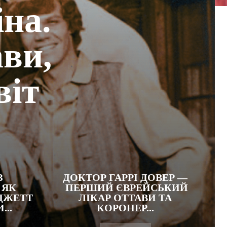
іна.
ви,
віт
З
ДОКТОР ГАРРІ ДОВЕР —
 ЯК
ПЕРШИЙ ЄВРЕЙСЬКИЙ
ДЖЕТТ
ЛІКАР ОТТАВИ ТА
...
КОРОНЕР...