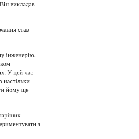
 Він викладав
вчання став
чну інженерію.
иком
ах. У цей час
о настільки
гти йому ще
старіших
периментувати з