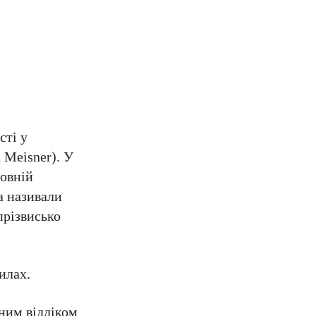
сті у
 Meisner). У
мовній
а називали
прізвисько
илах.
ним відліком