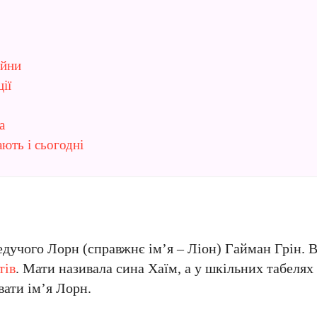
ійни
ії
а
ють і сьогодні
ведучого Лорн (справжнє ім’я – Ліон) Гайман Грін. 
тів
. Мати називала сина Хаїм, а у шкільних табелях
вати ім’я Лорн.