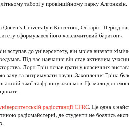
 літньому таборі у провінційному парку Алгонквін.
Queen’s University в Кінгстоні, Онтаріо. Період на
рситету сформувався його «оксамитовий баритон».
ін вступав до університету, він мріяв вивчати хімі
ередумав. Під час навчання він став активним учасн
кторства. Лорн Грін почав грати у класичних вистав
ою залу та витримувати паузи. Захоплення Гріна бул
ня англійської та французької мов. Це мало допомо
ацювати.
університетській радіостанції CFRC
. Це одна з най
частиною радіомайстерні, де студенти не боялись екс
ю.