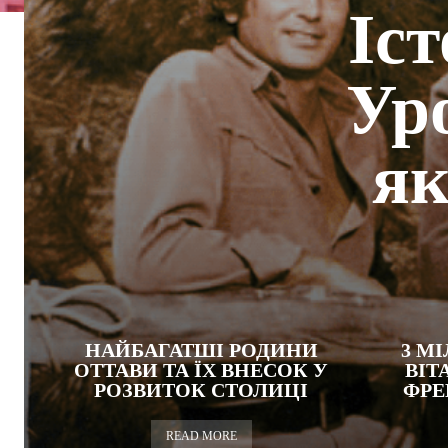
Іст
Ур
як
НАЙБАГАТШІ РОДИНИ
3 М
ОТТАВИ ТА ЇХ ВНЕСОК У
ВІТ
РОЗВИТОК СТОЛИЦІ
ФРЕ
READ MORE