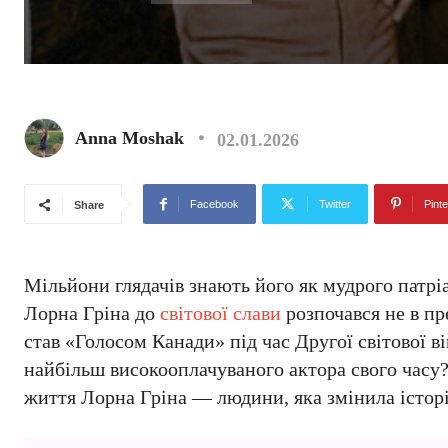
Anna Moshak
02.01.2026
Facebook
Twitter
Pinte
Share
Мільйони глядачів знають його як мудрого патрі
Лорна Гріна до
світової слави
розпочався не в пр
став «Голосом Канади» під час Другої світової в
найбільш високооплачуваного актора свого часу?
життя Лорна Гріна — людини, яка змінила історі