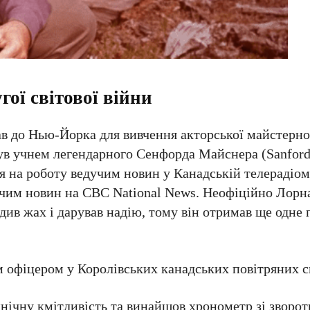
ої світової війни
ав до Нью-Йорка для вивчення акторської майстерно
був учнем легендарного Сенфорда Майснера (Sanford
ся на роботу ведучим новин у Канадській телерадіо
дучим новин на CBC National News. Неофіційно Лорн
ив жах і дарував надію, тому він отримав ще одне 
им офіцером у Королівських канадських повітряних с
нічну кмітливість та винайшов хронометр зі зворот