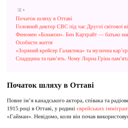
Початок шляху в Оттаві
Головний диктор CBC під час Другої світової в
Феномен «Бонанзи». Бен Картрайт — батько нац
Особисте життя
«Зоряний крейсер Галактика» та музична кар’єр
Спадщина та пам’ять. Чому Лорна Гріна пам’ята
Початок шляху в Оттаві
Повне ім’я канадського актора, співака та радіо
1915 році в Оттаві, у родині
єврейських іммігран
«Гайман». Невідомо, коли він почав використову