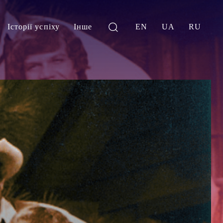
Історії успіху
Інше
EN
UA
RU