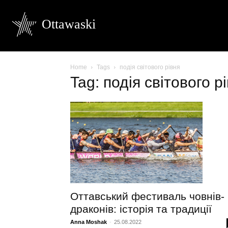
Ottawaski
Home
Tags
подія світового рівня
Tag: подія світового р
Оттавський фестиваль човнів-
драконів: історія та традиції
Anna Moshak
-
25.08.2022