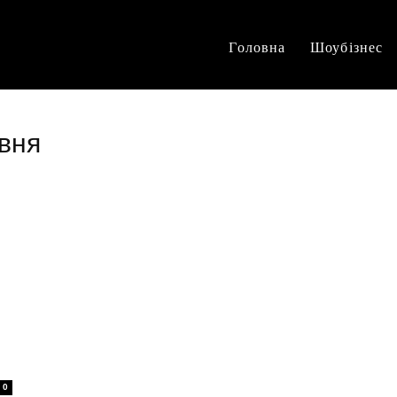
Головна
Шоубізнес
івня
0