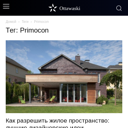
Ottawaski
Домой
Теги
Primocon
Тег: Primocon
Как разрешить жилое пространство:
лучшие дизайнерские идеи