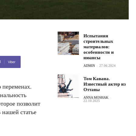
Испытания
строительных
материалов:
особенности и
нюансы
Viber
ADMIN
-
27.06.2024
Том Кавана.
Известный актер из
о переменах.
Оттавы
ональность
ANNA MOSHAK
-
22.10.2025
оторое позволит
В нашей статье