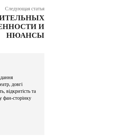
Следующая статья
ОИТЕЛЬНЫХ
ЕННОСТИ И
НЮАНСЫ
идання
атр, довгі
ь, відкритість та
у фан-сторінку