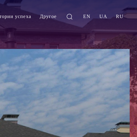
тории успеха
Другое
EN
UA
RU