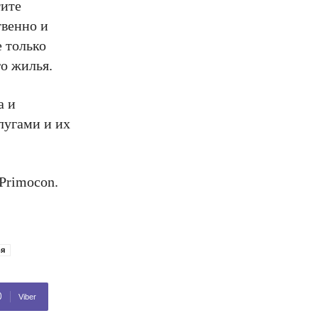
тите
твенно и
 только
о жилья.
а и
лугами и их
Primocon.
ья
Viber