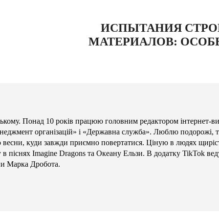
ИСПЫТАНИЯ СТР
МАТЕРИАЛОВ: ОСОБ
кому. Понад 10 років працюю головним редактором інтернет-в
енеджмент організацій» і «Державна служба». Люблю подорожі, те
то весни, куди завжди приємно повертатися. Ціную в людях щиріст
в піснях Imagine Dragons та Океану Ельзи. В додатку TikTok вед
ни Марка Дробота.