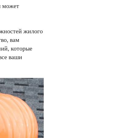
я может
ожностей жилого
во, вам
ний, которые
все ваши