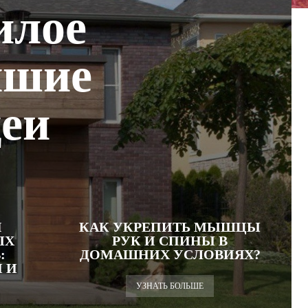
илое
чшие
деи
Я
КАК УКРЕПИТЬ МЫШЦЫ
ЫХ
РУК И СПИНЫ В
:
ДОМАШНИХ УСЛОВИЯХ?
 И
УЗНАТЬ БОЛЬШЕ