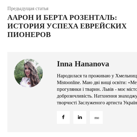
Предыдущая статья
ААРОН И БЕРТА РОЗЕНТАЛЬ:
ИСТОРИЯ УСПЕХА ЕВРЕЙСКИХ
ПИОНЕРОВ
Inna Hananova
Народилася та проживаю у Хмельниць
Mistoonline. Маю дві вищі освіти: «М
прогулянки і тварин. Львів - моє міс
доброзичливість. Натхнення знаходжу 
творчості Заслуженого артиста Украї