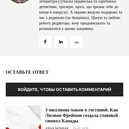
література (сучасна українська та зарубіжна:
детективи, трилери, щось, що тримає тебе до
кінця в напрузі). А окремо виділю подорожі та
час з родиною (це безцінно). Ціную та люблю
роботу редактора, хочу продовжувати та
розвиватися у цьому напрямку.
ОСТАВЬТЕ ОТВЕТ
ВОЙДИТЕ, ЧТОБЫ ОСТАВИТЬ КОММЕНТАРИЙ
3 миллиона маков в гостиной: Как
Лилиан Фрейман создала главный
символ Канады
ANNA MOSHAK
-
19.01.2026