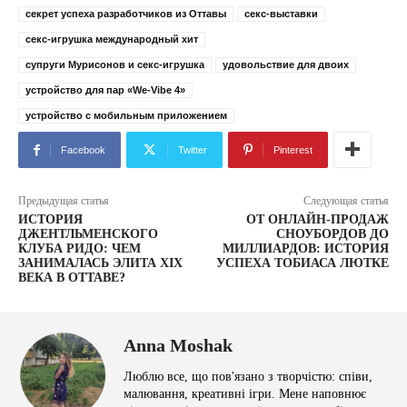
секрет успеха разработчиков из Оттавы
секс-выставки
секс-игрушка международный хит
супруги Мурисонов и секс-игрушка
удовольствие для двоих
устройство для пар «We-Vibe 4»
устройство с мобильным приложением
Facebook
Twitter
Pinterest
Предыдущая статья
Следующая статья
ИСТОРИЯ
ОТ ОНЛАЙН-ПРОДАЖ
ДЖЕНТЛЬМЕНСКОГО
СНОУБОРДОВ ДО
КЛУБА РИДО: ЧЕМ
МИЛЛИАРДОВ: ИСТОРИЯ
ЗАНИМАЛАСЬ ЭЛИТА XIX
УСПЕХА ТОБИАСА ЛЮТКЕ
ВЕКА В ОТТАВЕ?
Anna Moshak
Люблю все, що пов'язано з творчістю: співи,
малювання, креативні ігри. Мене наповнює