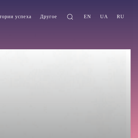
тории успеха
Другое
EN
UA
RU