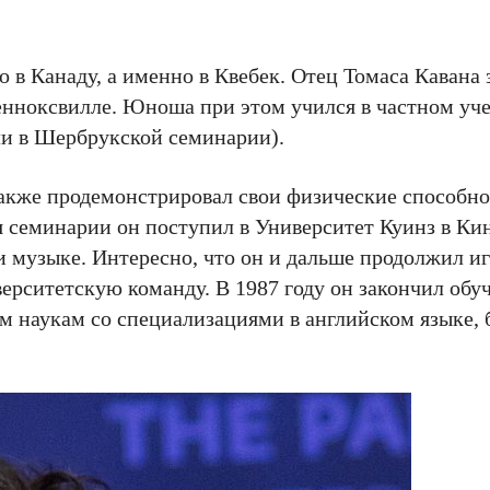
о в Канаду, а именно в Квебек. Отец Томаса Кавана
енноксвилле. Юноша при этом учился в частном уч
и в Шербрукской семинарии).
также продемонстрировал свои физические способнос
я семинарии он поступил в Университет Куинз в Ки
 и музыке. Интересно, что он и дальше продолжил иг
иверситетскую команду. В 1987 году он закончил обу
м наукам со специализациями в английском языке, 