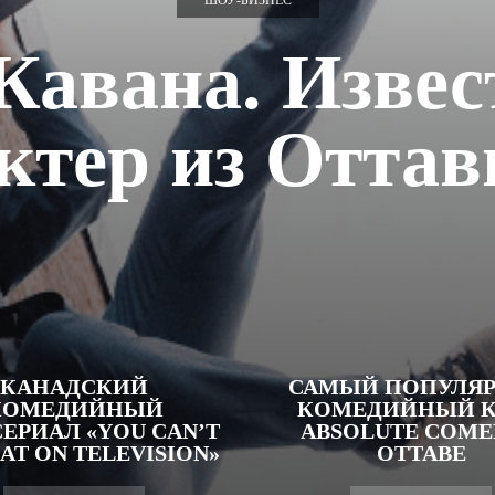
ШОУ-БИЗНЕС
Кавана. Изве
ктер из Отта
КАНАДСКИЙ
САМЫЙ ПОПУЛЯ
КОМЕДИЙНЫЙ
КОМЕДИЙНЫЙ 
ЕРИАЛ «YOU CAN’T
ABSOLUTE COME
AT ON TELEVISION»
ОТТАВЕ