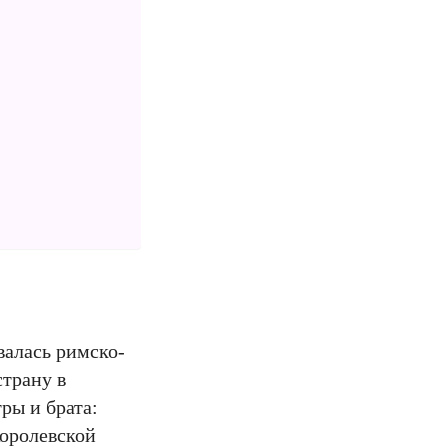
валась римско-
страну в
ры и брата:
Королевской