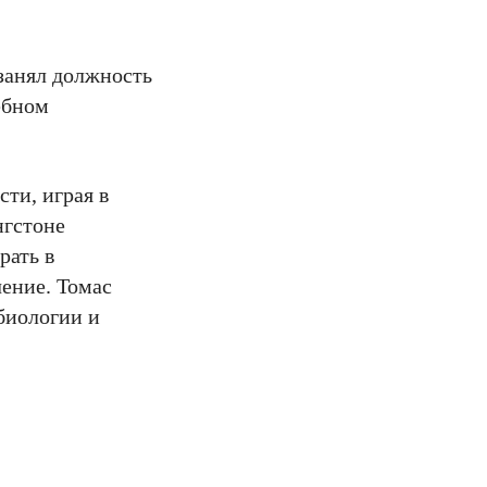
 занял должность
ебном
ти, играя в
нгстоне
рать в
чение. Томас
биологии и