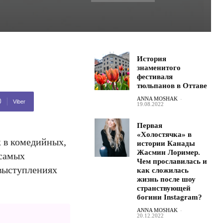
История
знаменитого
фестиваля
тюльпанов в Оттаве
ANNA MOSHAK
-
Viber
19.08.2022
Первая
«Холостячка» в
к в комедийных,
истории Канады
Жасмин Лоример.
 самых
Чем прославилась и
 выступлениях
как сложилась
жизнь после шоу
странствующей
богини Instagram?
ANNA MOSHAK
-
20.12.2022