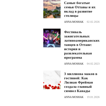
Самые богатые
семьи Оттавы и их
вклад в развитие
столицы
ANNA MOSHAK
-
02.02.2026
Фестиваль
зажигательных
латиноамериканских
танцев в Оттаве:
история и
развлекательная
программа
ANNA MOSHAK
-
04.02.2023
3 миллиона маков в
гостиной: Как
Лилиан Фрейман
создала главный
символ Канады
ANNA MOSHAK
-
19.01.2026