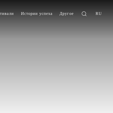
тивали
Истории успеха
Другое
RU