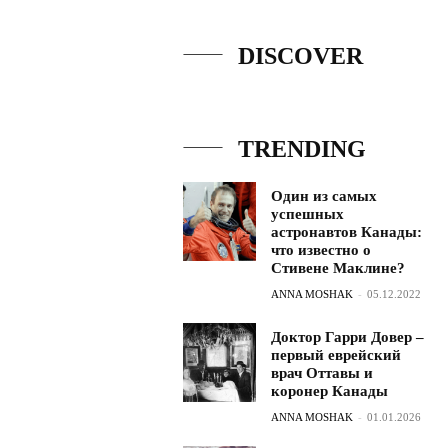
DISCOVER
TRENDING
Один из самых
успешных
астронавтов Канады:
что известно о
Стивене Маклине?
ANNA MOSHAK
-
05.12.2022
Доктор Гарри Довер –
первый еврейский
врач Оттавы и
коронер Канады
ANNA MOSHAK
-
01.01.2026