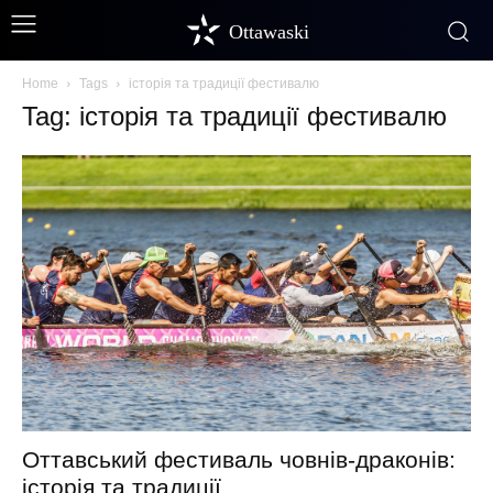
Ottawaski
Home
Tags
історія та традиції фестивалю
Tag: історія та традиції фестивалю
Оттавський фестиваль човнів-драконів:
історія та традиції