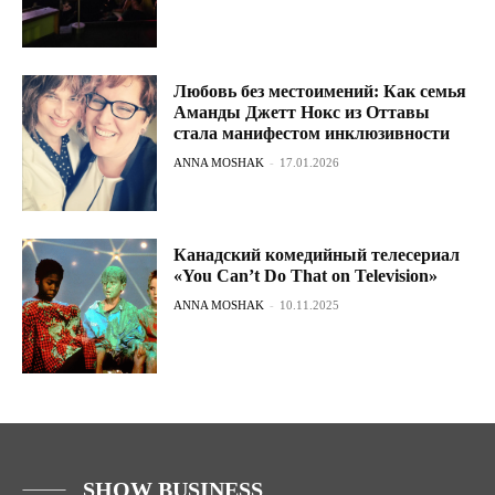
Любовь без местоимений: Как семья
Аманды Джетт Нокс из Оттавы
стала манифестом инклюзивности
ANNA MOSHAK
-
17.01.2026
Канадский комедийный телесериал
«You Can’t Do That on Television»
ANNA MOSHAK
-
10.11.2025
SHOW BUSINESS